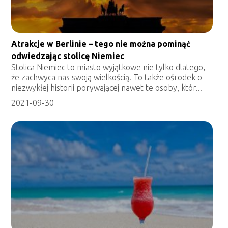
Atrakcje w Berlinie – tego nie można pominąć
odwiedzając stolicę Niemiec
Stolica Niemiec to miasto wyjątkowe nie tylko dlatego,
że zachwyca nas swoją wielkością. To także ośrodek o
niezwykłej historii porywającej nawet te osoby, któr...
2021-09-30