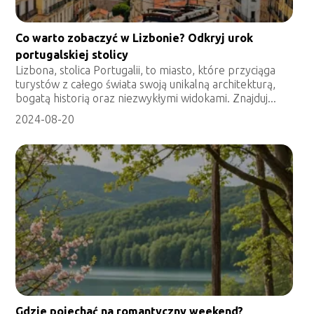
Co warto zobaczyć w Lizbonie? Odkryj urok
portugalskiej stolicy
Lizbona, stolica Portugalii, to miasto, które przyciąga
turystów z całego świata swoją unikalną architekturą,
bogatą historią oraz niezwykłymi widokami. Znajduj...
2024-08-20
Gdzie pojechać na romantyczny weekend?