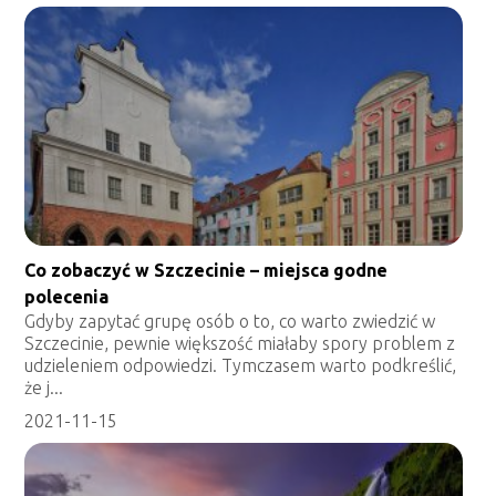
Co zobaczyć w Szczecinie – miejsca godne
polecenia
Gdyby zapytać grupę osób o to, co warto zwiedzić w
Szczecinie, pewnie większość miałaby spory problem z
udzieleniem odpowiedzi. Tymczasem warto podkreślić,
że j...
2021-11-15