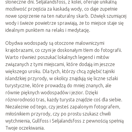
słoneczne dni. Seljalandsfoss, z kolei, oferuje unikalną
możliwość przejścia za kaskadą wody, co daje zupełnie
nowe spojrzenie na ten naturalny skarb. Dźwięk szumiącej
wody i świeże powietrze sprawiają, że to miejsce staje się
idealnym punktem na relaks i medytację.
Obydwa wodospady są otoczone malowniczymi
krajobrazami, co czyni je doskonałym tłem do fotografii.
Warto również poszukać lokalnych legend i mitów
związanych z tymi miejscami, które dodają im jeszcze
większego uroku. Dla tych, którzy chcą zgłębić tajniki
islandzkiej przyrody, w okolicy znajdują się liczne szlaki
turystyczne, które prowadzą do mniej znanych, ale
równie pięknych wodospadów i jezior. Dzięki
różnorodności tras, każdy turysta znajdzie coś dla siebie.
Niezależnie od tego, czy jesteś zapalonym fotografem,
miłośnikiem przyrody, czy po prostu szukasz chwili
wytchnienia, Gullfoss i Seljalandsfoss z pewnością spełnią
Twoje oczekiwania.