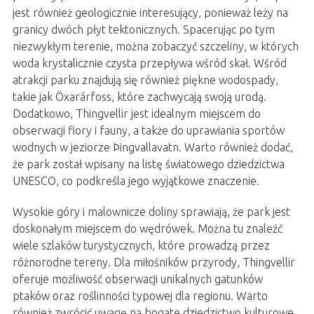
jest również geologicznie interesujący, ponieważ leży na
granicy dwóch płyt tektonicznych. Spacerując po tym
niezwykłym terenie, można zobaczyć szczeliny, w których
woda krystalicznie czysta przepływa wśród skał. Wśród
atrakcji parku znajdują się również piękne wodospady,
takie jak Öxarárfoss, które zachwycają swoją urodą.
Dodatkowo, Thingvellir jest idealnym miejscem do
obserwacji flory i fauny, a także do uprawiania sportów
wodnych w jeziorze Þingvallavatn. Warto również dodać,
że park został wpisany na listę światowego dziedzictwa
UNESCO, co podkreśla jego wyjątkowe znaczenie.
Wysokie góry i malownicze doliny sprawiają, że park jest
doskonałym miejscem do wędrówek. Można tu znaleźć
wiele szlaków turystycznych, które prowadzą przez
różnorodne tereny. Dla miłośników przyrody, Thingvellir
oferuje możliwość obserwacji unikalnych gatunków
ptaków oraz roślinności typowej dla regionu. Warto
również zwrócić uwagę na bogate dziedzictwo kulturowe