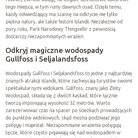
tego miejsca, w tym ruiny dawnych osad. Dzięki temu,
każdy odwiedzający ma szansę na odkrycie nie tylko
piękna natury, ale także historii Islandii. Niezależnie od
pory roku, Park Narodowy Thingvellir z pewnością
dostarczy niezapomnianych wrażeń.
Odkryj magiczne wodospady
Gullfoss i Seljalandsfoss
Wodospady Gullfoss i Seljalandsfoss to jedne z najbardziej
znanych atrakcji Islandii, które zachwycają turystów swoimi
spektakularnymi widokami. Gullfoss, znany jako Złoty
Wodospad, składa się z dwóch kaskad, które łącznie
tworzą imponującą wysokość 32 metrów. Warto
zarezerwować czas na spacer po ścieżkach prowadzących
do punktów widokowych, skąd można podziwiać jego
potęgę i majestat. Niezapomniane wrażenia potęgują
tęcze, które często pojawiają się nad wodospadem w