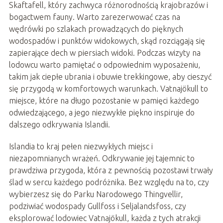
Skaftafell, który zachwyca różnorodnością krajobrazów i
bogactwem fauny. Warto zarezerwować czas na
wędrówki po szlakach prowadzących do pięknych
wodospadów i punktów widokowych, skąd rozciągają się
zapierające dech w piersiach widoki. Podczas wizyty na
lodowcu warto pamiętać o odpowiednim wyposażeniu,
takim jak ciepłe ubrania i obuwie trekkingowe, aby cieszyć
się przygodą w komfortowych warunkach. Vatnajökull to
miejsce, które na długo pozostanie w pamięci każdego
odwiedzającego, a jego niezwykłe piękno inspiruje do
dalszego odkrywania Islandii.
Islandia to kraj pełen niezwykłych miejsc i
niezapomnianych wrażeń. Odkrywanie jej tajemnic to
prawdziwa przygoda, która z pewnością pozostawi trwały
ślad w sercu każdego podróżnika. Bez względu na to, czy
wybierzesz się do Parku Narodowego Thingvellir,
podziwiać wodospady Gullfoss i Seljalandsfoss, czy
eksplorować lodowiec Vatnajökull, każda z tych atrakcji