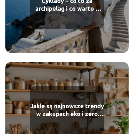
Cyklady – co to za
archipelag i co warto o
nim wiedzieć?
Jakie są najnowsze trendy
w zakupach eko i zero
waste?