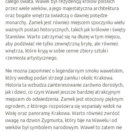
całego świata. Wawel był rezydencją królów polskich
przez wiele wieków, a jego majestatyczna architektura
oraz bogate wnętrza świadczą o dawnej potędze
monarchy. Zamek jest również miejscem spoczynku wielu
ważnych postaci historycznych, takich jak królowie i święty
Stanisław. Warto zatrzymać się na dłużej w tym miejscu,
aby podziwiać nie tylko zewnętrzną bryłę, ale również
wnętrza, które kryją w sobie cenne zbiory sztuki i
rzemiosła artystycznego.
Nie można zapomnieć o legendarnym smoku wawelskim,
który według podań strzegł zamku i okolic Krakowa.
Historia ta wzbudza zainteresowanie zarówno dorosłych,
jak i dzieci, co czyni Wawel jeszcze bardziej atrakcyjnym
miejscem do odwiedzenia. Zamek jest otoczony pięknym
ogrodem, z którego rozpościera się wspaniały widok na
Wisłę oraz panoramę Krakowa. Warto również zwrócić
uwagę na dzwon Zygmunta, który bije na Wawelu i od
wieków był symbolem narodowym. Wawel to zatem nie