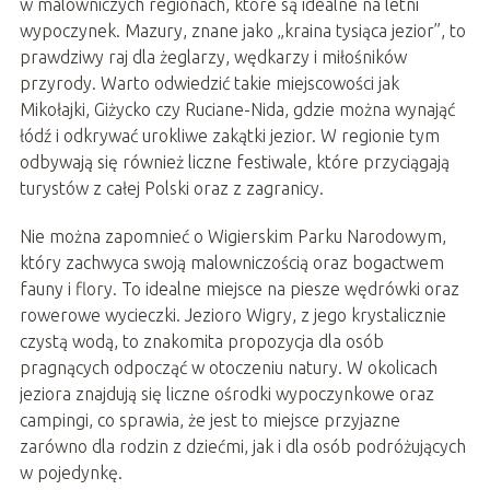
w malowniczych regionach, które są idealne na letni
wypoczynek. Mazury, znane jako „kraina tysiąca jezior”, to
prawdziwy raj dla żeglarzy, wędkarzy i miłośników
przyrody. Warto odwiedzić takie miejscowości jak
Mikołajki, Giżycko czy Ruciane-Nida, gdzie można wynająć
łódź i odkrywać urokliwe zakątki jezior. W regionie tym
odbywają się również liczne festiwale, które przyciągają
turystów z całej Polski oraz z zagranicy.
Nie można zapomnieć o Wigierskim Parku Narodowym,
który zachwyca swoją malowniczością oraz bogactwem
fauny i flory. To idealne miejsce na piesze wędrówki oraz
rowerowe wycieczki. Jezioro Wigry, z jego krystalicznie
czystą wodą, to znakomita propozycja dla osób
pragnących odpocząć w otoczeniu natury. W okolicach
jeziora znajdują się liczne ośrodki wypoczynkowe oraz
campingi, co sprawia, że jest to miejsce przyjazne
zarówno dla rodzin z dziećmi, jak i dla osób podróżujących
w pojedynkę.