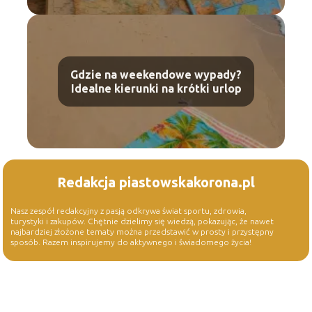
Gdzie na weekendowe wypady?
Idealne kierunki na krótki urlop
Redakcja piastowskakorona.pl
Nasz zespół redakcyjny z pasją odkrywa świat sportu, zdrowia,
turystyki i zakupów. Chętnie dzielimy się wiedzą, pokazując, że nawet
najbardziej złożone tematy można przedstawić w prosty i przystępny
sposób. Razem inspirujemy do aktywnego i świadomego życia!