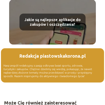
Jakie są najlepsze aplikacje do
zakupów i oszczędzania?
Redakcja piastowskakorona.pl
Nasz zespół redakcyjny z pasją odkrywa świat sportu, zdrowia,
turystyki i zakupów. Chętnie dzielimy się wiedzą, pokazując, że nawet
najbardziej złożone tematy można przedstawić w prosty i przystępny
sposób. Razem inspirujemy do aktywnego i świadomego życia!
Może Cię również zainteresować